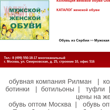
Коллекция женской обуви Осе
КАТАЛОГ женской обуви
Обувь из Сербии
Мужская
>>
Тел.: 8 (499) 550-18-17 многоканальный
г. Москва, ул. Смирновская, д. 25, строение 10, офис 516
обувная компания Рилман
|
к
ботинки
|
ботильоны
|
туфли
цены на ж
обувь оптом Москва
|
обувь о