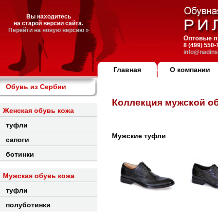
Вы находитесь
на старой версии сайта.
Перейти на новую версию »
Оптовые п
8 (499) 550
info@nadins
Главная
О компании
Обувь из Сербии
Коллекция мужской о
Женская обувь кожа
туфли
Мужские туфли
сапоги
ботинки
Мужская обувь кожа
туфли
полуботинки