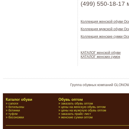
(499) 550-18-17
Коллекция женской обуви Ос
Коллекция мужской обуви Ос
Коллекция женские сумки Ос
КАТАЛОГ женской обуви
КАТАЛОГ женских сумок
Группа обувных компаний GLONO
Каталог обуви
Обувь оптом
»
сапоги
»
заказать обувь оптом
»
ботильоны
»
цены на женскую обувь оптом
»
ботинки
»
цены на мужскую обувь оптом
»
туфли
»
заказать прайс-лист
»
босоножки
»
женские сумки оптом